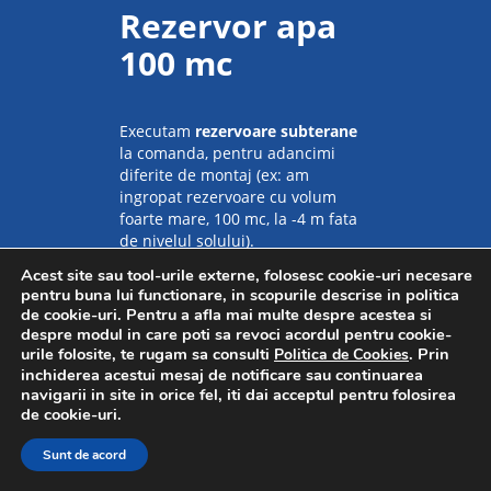
Rezervor apa
100 mc
Executam
rezervoare subterane
la comanda, pentru adancimi
diferite de montaj (ex: am
ingropat rezervoare cu volum
foarte mare, 100 mc, la -4 m fata
de nivelul solului).
Acest site sau tool-urile externe, folosesc cookie-uri necesare
Descopera
pentru buna lui functionare, in scopurile descrise in politica
de cookie-uri. Pentru a afla mai multe despre acestea si
despre modul in care poti sa revoci acordul pentru cookie-
urile folosite, te rugam sa consulti
. Prin
Politica de Cookies
inchiderea acestui mesaj de notificare sau continuarea
navigarii in site in orice fel, iti dai acceptul pentru folosirea
de cookie-uri.
© 1998 - 2022 1st Criber România
Sunt de acord