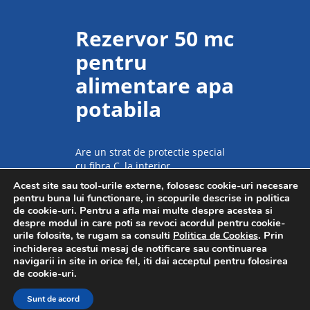
Rezervor 50 mc
pentru
alimentare apa
potabila
Are un strat de protectie special
cu fibra C, la interior
Acest site sau tool-urile externe, folosesc cookie-uri necesare
Vezi pagina producatorului
pentru buna lui functionare, in scopurile descrise in politica
de cookie-uri. Pentru a afla mai multe despre acestea si
despre modul in care poti sa revoci acordul pentru cookie-
urile folosite, te rugam sa consulti
. Prin
Politica de Cookies
inchiderea acestui mesaj de notificare sau continuarea
navigarii in site in orice fel, iti dai acceptul pentru folosirea
de cookie-uri.
© 1998 - 2022 1st Criber România
Sunt de acord